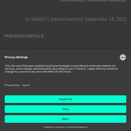
in
Studio71 Deutschland
on
September 14, 2021
PREVIOUS ARTICLE
Gewitter im Kopf: Jan und Tim bekommen
eigenen Podcast!
in
Studio71 Deutschland
on
September 14, 2021
Studio71 Copyright 2025.
Privacy Policy
|
Terms And
Conditions