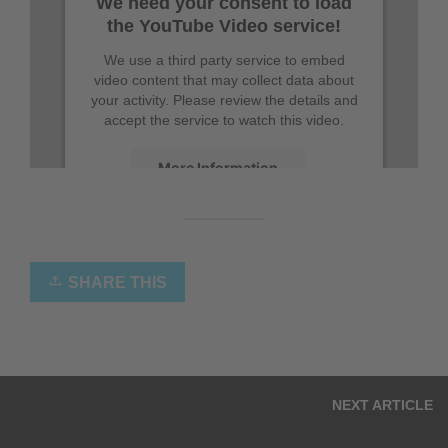
We need your consent to load
the YouTube Video service!
We use a third party service to embed
video content that may collect data about
your activity. Please review the details and
accept the service to watch this video.
More Information
Accept
powered by
Usercentrics Consent
Management Platform
SHARE THIS
NEXT ARTICLE