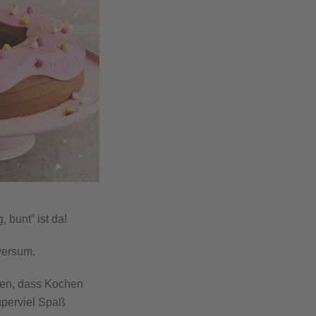
 bunt” ist da!
versum.
en, dass Kochen
uperviel Spaß